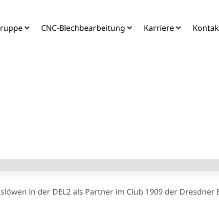
ruppe
CNC-Blechbearbeitung
Karriere
Kontak
o im Club 1909 de
Eislöwen
18. September 2018
löwen in der DEL2 als Partner im Club 1909 der Dresdner E