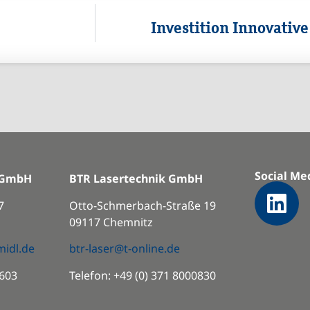
Investition Innovativ
Social Me
n GmbH
BTR Lasertechnik GmbH
hann 27
Otto-Schmerbach-Straße 19
09117 Chemnitz
midl.de
btr-laser@t-online.de
3603
Telefon: +49 (0) 371 8000830