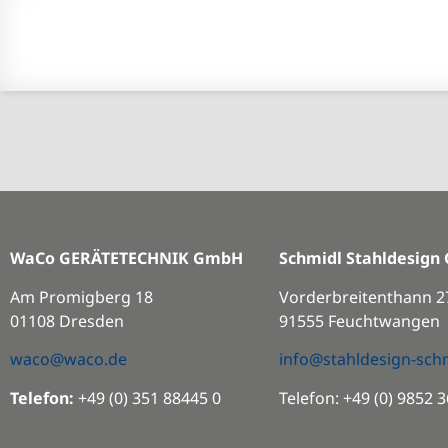
WaCo GERÄTETECHNIK GmbH
Schmidl Stahldesig
Am Promigberg 18
Vorderbreitent
01108 Dresden
91555 Feuchtwangen
waco@waco.de
info@stahldesign-sch
Telefon:
+49 (0) 351 88445 0
Telefon: +49 (0) 9852 