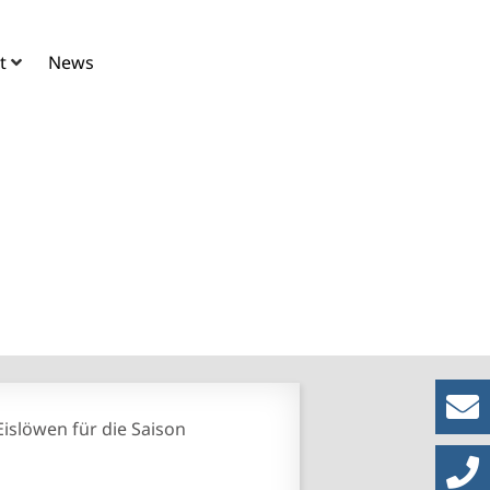
t
News
r Dresdner
islöwen für die Saison